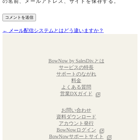
の名前、メールアドレス、サイトを保存する。
←
メール配信システムとはどう違いますか？
投
稿
ナ
ビ
BowNow by SalesDiv.とは
サービスの特長
ゲ
サポートのながれ
料金
ー
よくある質問
シ
営業DXガイド
ョ
お問い合わせ
ン
資料ダウンロード
アカウント発行
BowNowログイン
BowNowサポートサイト