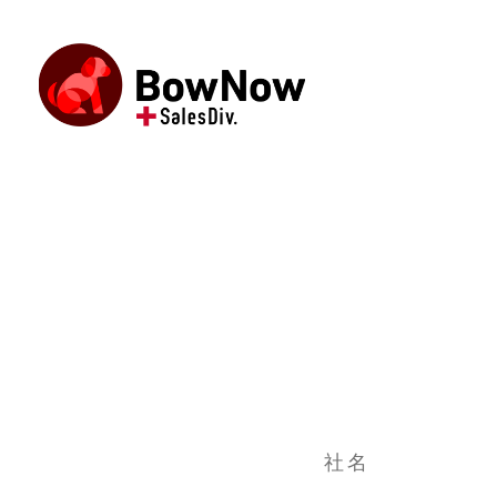
Skip
to
the
content
社名