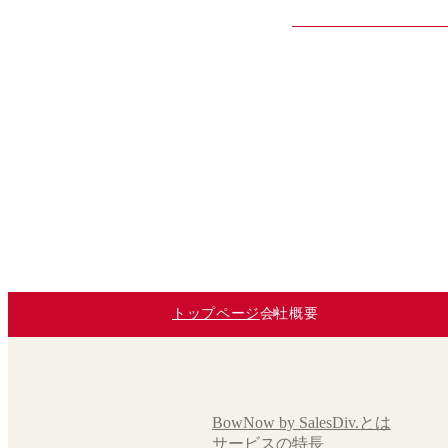
トップページ
会社概要
BowNow by SalesDiv.とは
サービスの特長